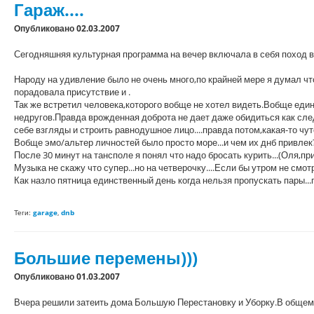
Гараж....
Опубликовано 02.03.2007
Сегодняшняя культурная программа на вечер включала в себя поход в
Народу на удивление было не очень много,по крайней мере я думал ч
порадовала присутствие
и
.
Так же встретил человека,которого вобще не хотел видеть.Вобще един
недругов.Правда врожденная доброта не дает даже обидиться как сле
себе взгляды и строить равнодушное лицо....правда потом,какая-то чу
Вобще эмо/альтер личностей было просто море...и чем их днб привлек
После 30 минут на тансполе я понял что надо бросать курить...(Оля,приве
Музыка не скажу что супер...но на четверочку....Если бы утром не с
Как назло пятница единственный день когда нельзя пропускать пары...
Теги:
garage
,
dnb
Большие перемены)))
Опубликовано 01.03.2007
Вчера решили затеить дома Большую Перестановку и Уборку.В общем 