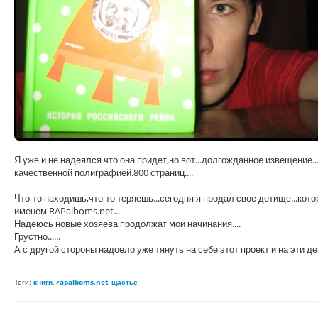
Я уже и не надеялся что она придет,но вот...долгожданное извещение.
качественной полиграфией.800 страниц....
Что-то находишь,что-то теряешь...сегодня я продал свое детище...кото
именем RAPalboms.net....
Надеюсь новые хозяева продолжат мои начинания....
Грустно......
А с другой стороны надоело уже тянуть на себе этот проект и на эти де
Теги:
книги
,
rapalboms.net
,
щастье