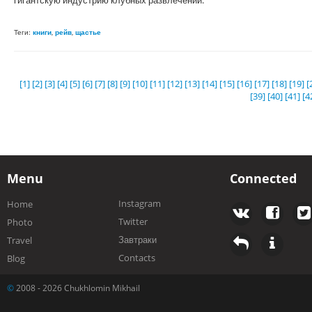
Теги:
книги
,
рейв
,
щастье
[1]
[2]
[3]
[4]
[5]
[6]
[7]
[8]
[9]
[10]
[11]
[12]
[13]
[14]
[15]
[16]
[17]
[18]
[19]
[
[39]
[40]
[41]
[4
Menu
Connected
Instagram
Home
Twitter
Photo
Завтраки
Travel
Contacts
Blog
©
2008 - 2026 Chukhlomin Mikhail