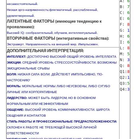
A:
6
несамостоятельный.
B:
7
Низкая эрго-напряженность:флегматичный, pасслабленный,
C:
6
удовлетворенный.
E:
6
ЛАТЕНТНЫЕ ФАКТОРЫ (имеющие тенденцию к
F:
8
проявлению):
G:
1
Высокий IQ: сообразительный, обучаем, интеллектуальный.
H:
6
ВТОРИЧНЫЕ ФАКТОРЫ (интегративные свойства):
I:
6
Экстраверт. Направленность на внешний мир. Импульсивен.
L:
8
ДОПОЛНИТЕЛЬНАЯ ИНТЕРПРЕТАЦИЯ:
M:
5
ИНТЕЛЛЕКТ:
ДОСТАТОЧНО ВЫСОКИЙ ОБЩИЙ УРОВЕНЬ ИНТЕЛЛЕКТА
N:
3
ЭМОЦИИ:
СРЕДНИЙ УРОВЕНЬ СТРЕССОУСТОЙЧИВОСТИ. ВОЗМОЖНЫ
Q:
8
ЭМОЦИОНАЛЬНЫЕ СРЫВЫ
Q1:
8
ВОЛЯ:
НИЗКАЯ СИЛА ВОЛИ. ДЕЙСТВУЕТ ИМПУЛЬСИВНО, 'ПО-
Q2:
1
НАСТРОЕНИЮ'
Q3:
5
МОРАЛЬ:
МОРАЛЬНЫЕ НОРМЫ ЛИБО НЕУСВОЕНЫ, ЛИБО СУГУБО
Q4:
3
ЛИЧНЫЕ ИЛИ КОРПОРАТИВНЫЕ
ЛИДЕРСТВО:
МОЖЕТ БЫТЬ ЛИДЕРОМ, НО В ОСНОВНОМ
ФОРМАЛЬНЫМ ИЛИ НЕЭФФЕКТИВНЫМ
ОБЩЕНИЕ:
ВЫСОКИЙ УРОВЕНЬ КОММУНИКАТИВНОСТИ. ШИРОТА
ОБЩЕНИЯ И КОНТАКТОВ
СТИЛЬ РАБОТЫ И ПРОФЕССИОНАЛЬНЫЕ ПРЕДРАСПОЛОЖЕННОСТИ:
СКЛОНЕН К РАБОТЕ НЕ ТРЕБУЮЩЕЙ ВЫСОКОЙ ЛИЧНОЙ
ОТВЕТСТВЕННОСТИ