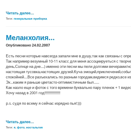
Читать далее...
Теги:
генеральная приборка
Меланхолия...
Опубликовано 24.02.2007
Есть песни которые навсегда запали мне в душу,так как связаны с опр
Так например везумный 10-11 класс для меня ассоциируеться с творч
день,Солнце на дне....) именно эти песни мы пели долгими вечерами/
настоящая тусовка,настоящих друзей.Куча эмоций,приключений,событий
спокойней....Все разъехались по разным городам,видимся редко,все из
Эх...каким я раньше цветасто-оптимистичным был......
Как назло еще и фоток с того времени буквально пару пленок + 1 видео 
Хочу назад в 2001 год!!!!!!!!!!!!!!!!!!
p.s. судя по всему я сейчас изрядно пья!:)))
Читать далее...
Теги:
я
,
фото
,
ностальгия