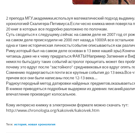
2 препода МГУ,академики,используя математический подход выдвинул
хронологией Скалигера-Петивиуса.Если чесно книжка меня повергла пр
20 книг в которых все подробно разложено по полочкам.
Суть сводиться к следущему,сейчас на самом деле не 2007 год от рож
на самом деле происходили не 2000 лет назад,а 1000!А все остальное
одна и таже историческая личность/событие описываються как различ
Риму,который был на самом деле основан в 13 веке нашей эры).Конечн
читаешь даже не к чему придраться.ФАКТЫ!Например Затмения и Вифле
немогло быть(дату таких событий астролог прощитать может без пробл
почему это вдруг после "застойного" средневековья все вдруг опять 
Сомнению подвергаються почти все крупные события до 13 века.Все ч
причем все они были написаны после 12-13 века....
Радиоуглеродный метод датировки найденых предметов,оказываеться т
В книжке приводяться подробные выдержки из древних писаний,разли
впечатление производит колосальное.
Кому интересно книжку в электронном формате можно скачать тут:
http://www.chronologia.org/kakoivek/kakoivek.htm
Теги:
история
,
новая хронология