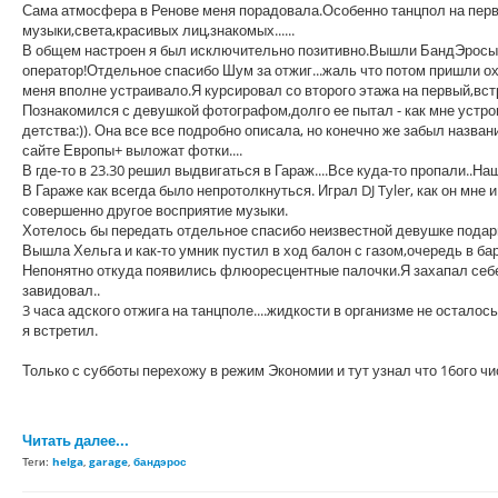
Сама атмосфера в Ренове меня порадовала.Особенно танцпол на перв
музыки,света,красивых лиц,знакомых......
В общем настроен я был исключительно позитивно.Вышли БандЭросы...
оператор!Отдельное спасибо Шум за отжиг...жаль что потом пришли ох
меня вполне устраивало.Я курсировал со второго этажа на первый,вст
Познакомился с девушкой фотографом,долго ее пытал - как мне устро
детства:)). Она все все подробно описала, но конечно же забыл назва
сайте Европы+ выложат фотки....
В где-то в 23.30 решил выдвигаться в Гараж....Все куда-то пропали..На
В Гараже как всегда было непротолкнуться. Играл DJ Tyler, как он мне 
совершенно другое восприятие музыки.
Хотелось бы передать отдельное спасибо неизвестной девушке подари
Вышла Хельга и как-то умник пустил в ход балон с газом,очередь в ба
Непонятно откуда появились флюоресцентные палочки.Я захапал себе д
завидовал..
3 часа адского отжига на танцполе....жидкости в организме не осталос
я встретил.
Только с субботы перехожу в режим Экономии и тут узнал что 16ого чи
Читать далее...
Теги:
helga
,
garage
,
бандэрос