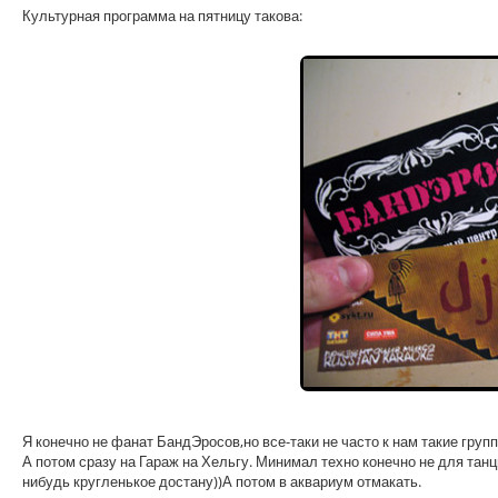
Культурная программа на пятницу такова:
Я конечно не фанат БандЭросов,но все-таки не часто к нам такие груп
А потом сразу на Гараж на Хельгу. Минимал техно конечно не для тан
нибудь кругленькое достану))А потом в аквариум отмакать.