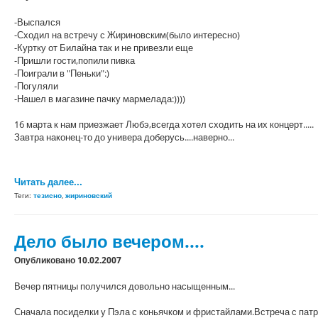
-Выспался
-Сходил на встречу с Жириновским(было интересно)
-Куртку от Билайна так и не привезли еще
-Пришли гости,попили пивка
-Поиграли в "Пеньки":)
-Погуляли
-Нашел в магазине пачку мармелада:))))
16 марта к нам приезжает Любэ,всегда хотел сходить на их концерт.....
Завтра наконец-то до универа доберусь....наверно...
Читать далее...
Теги:
тезисно
,
жириновский
Дело было вечером....
Опубликовано 10.02.2007
Вечер пятницы получился довольно насыщенным...
Сначала посиделки у Пэла с коньячком и фристайлами.Встреча с патр