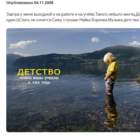
Опубликовано 04.11.2008
Завтра у меня вызодной и на работе и на учёбе.Такого небыло месяц
один:))Спать не хочется.Сижу слушаю Найка Борзова.Музыка детства