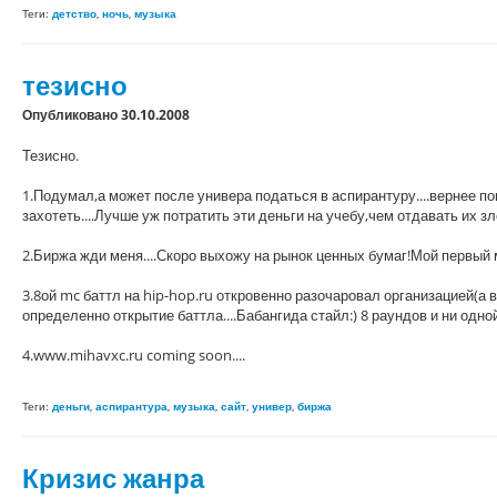
Теги:
детство
,
ночь
,
музыка
тезисно
Опубликовано 30.10.2008
Тезисно.
1.Подумал,а может после универа податься в аспирантуру....вернее по
захотеть....Лучше уж потратить эти деньги на учебу,чем отдавать их зл
2.Биржа жди меня....Скоро выхожу на рынок ценных бумаг!Мой первый 
3.8ой mc баттл на hip-hop.ru откровенно разочаровал организацией(а 
определенно открытие баттла....Бабангида стайл:) 8 раундов и ни одной
4.www.mihavxc.ru coming soon....
Теги:
деньги
,
аспирантура
,
музыка
,
сайт
,
универ
,
биржа
Кризис жанра