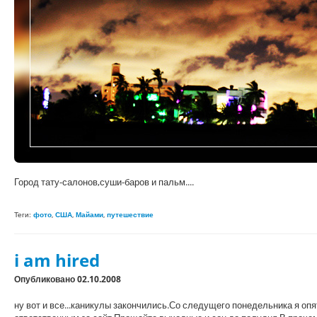
Город тату-салонов,суши-баров и пальм....
Теги:
фото
,
США
,
Майами
,
путешествие
i am hired
Опубликовано 02.10.2008
ну вот и все...каникулы закончились.Со следущего понедельника я оп