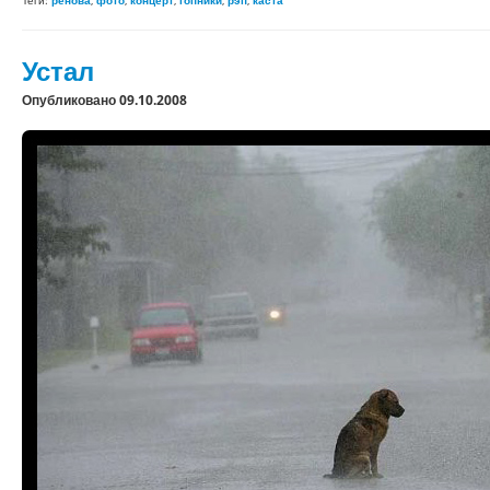
Теги:
ренова
,
фото
,
концерт
,
гопники
,
рэп
,
каста
Устал
Опубликовано 09.10.2008