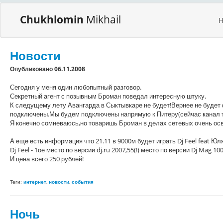
Chukhlomin
Mikhail
Новости
Опубликовано 06.11.2008
Сегодня у меня один любопытный разговор.
Секретный агент с позывным Броман поведал интересную штуку.
К следущему лету Авангарда в Сыктывкаре не будет!Вернее не будет
подключены.Мы будем подключены напрямую к Питеру(сейчас канал тяну
Я конечно сомневаюсь,но товаришь Броман в делах сетевых очень осве
А еще есть информация что 21.11 в 9000м будет играть Dj Feel feat Юля
Dj Feel - 1ое место по версии dj.ru 2007,55(!) место по версии Dj Mag 100
И цена всего 250 рублей!
Теги:
интернет
,
новости
,
события
Ночь