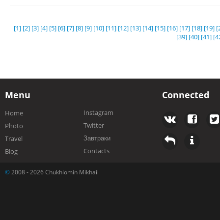
[1]
[2]
[3]
[4]
[5]
[6]
[7]
[8]
[9]
[10]
[11]
[12]
[13]
[14]
[15]
[16]
[17]
[18]
[19]
[
[39]
[40]
[41]
[4
Menu
Connected
Instagram
Home
Twitter
Photo
Завтраки
Travel
Contacts
Blog
©
2008 - 2026 Chukhlomin Mikhail