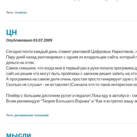
Теги:
тезисно
ЦН
Опубликовано 03.07.2009
Сегодня почти каждый день спамят рекламой Цифровых Наркотиков...чт
Пару дней назад разговаривал с одним из владельцев сайта, который
деньги на этом.
Самое смешное, что когда мне в первый раз в руки попала программа 
сайт,но решив что могут быть проблемы с законом решил забить на это
А программка на самом деле очень простая просто генерирует шум с
Сколько не слушал - не вставляет:)Сначала что-то такое интересное на
Плейер с большим дисплеем рулит и педалит.Пока еду в автобусе - с
Всем рекомендую "Теория Большого Взрыва" и "Как я встретил вашу м
Теги:
расшинение сознания
мысли