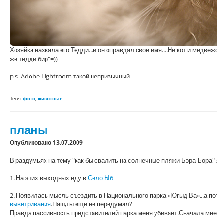
Хозяйка назвала его Тедди...и он оправдал свое имя....Не кот и медве
же тедди бир"=))
p.s. Adobe Lightroom такой непривычный...
Теги:
фото
,
животные
планы
Опубликовано 13.07.2009
В раздумьях на тему "как бы свалить на солнечные пляжи Бора-Бора" я
1. На этих выходных еду в
Село Ыб
2. Появилась мысль съездить в Национального парка «Югыд Ва»...а п
выветривания
.Паш,ты еще не передумал?
Правда пассивность представителей парка меня убивает.Сначала мне 