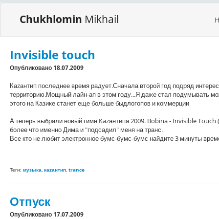
Chukhlomin
Mikhail
Invisible touch
Опубликовано 18.07.2009
Каzантип последнее время радует.Сначала второй год подряд интерес
территорию.Мощный лайн-ап в этом году...Я даже стал подумывать может
этого на Казике станет еще больше быдлогопов и коммерции
А теперь выбрали новый гимн Kazантипа 2009. Bobina - Invisible Touch
более что именно Дима
и "подсадил" меня на транс.
Все кто не любит электронное бумс-бумс-бумс найдите 3 минуты време
Теги:
музыка
,
каzантип
,
trance
Отпуск
Опубликовано 17.07.2009