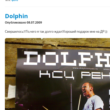
Теги:
фото
Dolphin
Опубликовано 08.07.2009
Свершилось!!!То,чего я так долго ждал!Хороший подарок мне на ДР:))