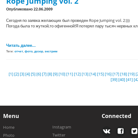
Rope Jumping vol. 2
Опубликовано 22.06.2009
Сегодня по заявка желающих был проведен Rope Jumping vol. 2:)))
Погода была то жуткой,то офигенной!Я потерял пару тысяч нервных кл
Читать далее...
Теги:
отчет
,
фото
,
дозор
,
экстрим
[1]
[2]
[3]
[4]
[5]
[6]
[7]
[8]
[9]
[10]
[11]
[12]
[13]
[14]
[15]
[16]
[17]
[18]
[19]
[
[39]
[40]
[41]
[4
Menu
Connected
Instagram
Home
Twitter
Photo