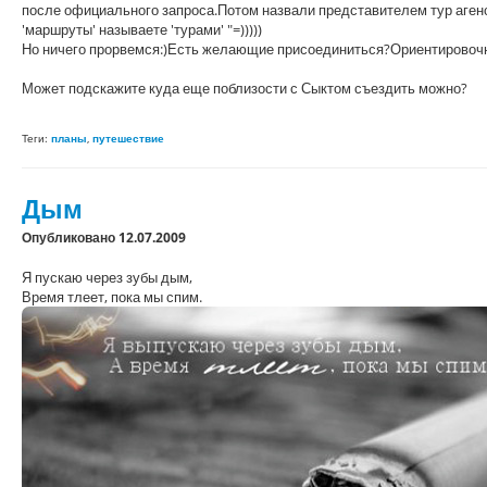
после официального запроса.Потом назвали представителем тур агенст
'маршруты' называете 'турами' "=)))))
Но ничего прорвемся:)Есть желающие присоединиться?Ориентировочно
Может подскажите куда еще поблизости с Сыктом съездить можно?
Теги:
планы
,
путешествие
Дым
Опубликовано 12.07.2009
Я пускаю через зубы дым,
Время тлеет, пока мы спим.