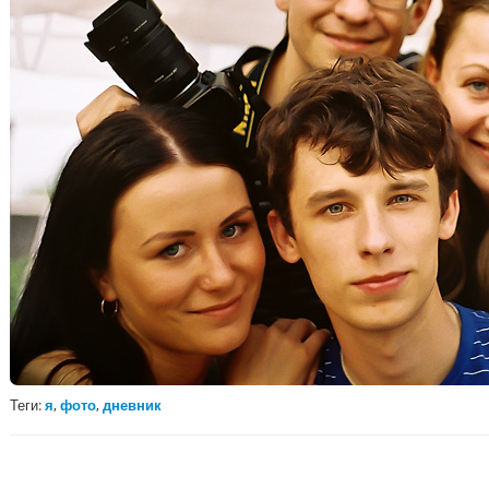
Теги:
я
,
фото
,
дневник