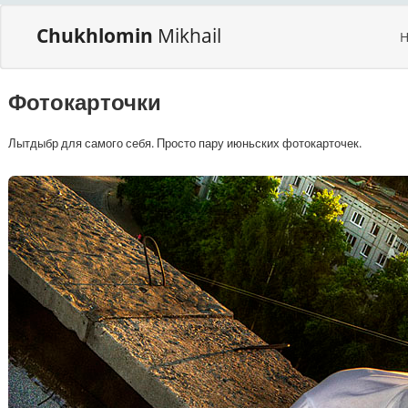
Chukhlomin
Mikhail
Фотокарточки
Лытдыбр для самого себя. Просто пару июньских фотокарточек.