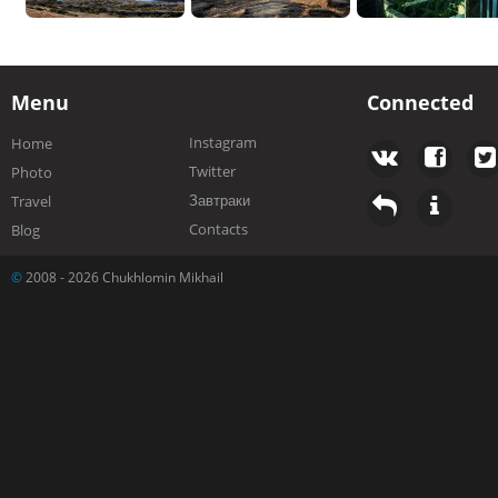
Menu
Connected
Instagram
Home
Twitter
Photo
Завтраки
Travel
Contacts
Blog
©
2008 - 2026 Chukhlomin Mikhail