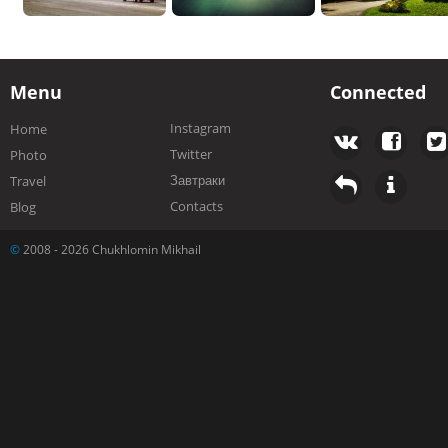
Menu
Connected
Instagram
Home
Twitter
Photo
Завтраки
Travel
Contacts
Blog
©
2008 - 2026 Chukhlomin Mikhail