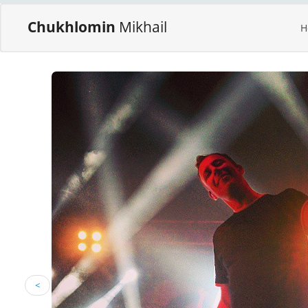
Chukhlomin
Mikhail
H
<