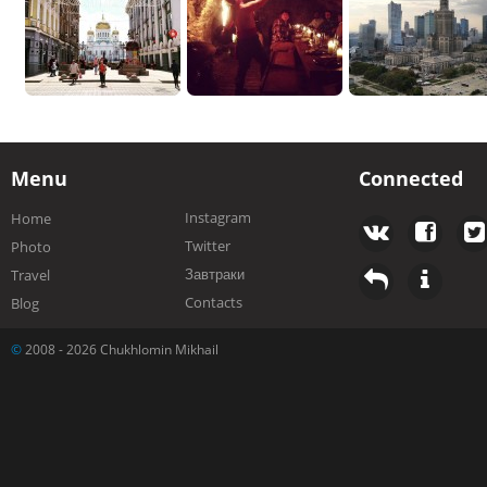
Menu
Connected
Instagram
Home
Twitter
Photo
Завтраки
Travel
Contacts
Blog
©
2008 - 2026 Chukhlomin Mikhail