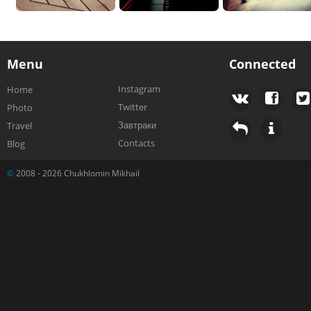
Menu
Connected
Instagram
Home
Twitter
Photo
Завтраки
Travel
Contacts
Blog
©
2008 - 2026 Chukhlomin Mikhail