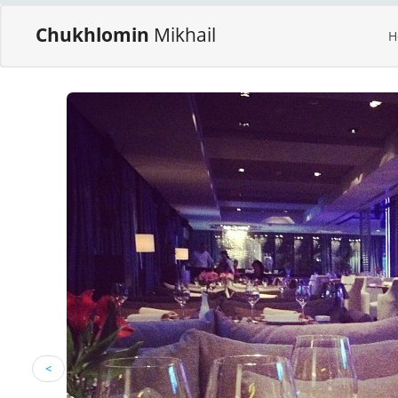
Chukhlomin
Mikhail
H
<