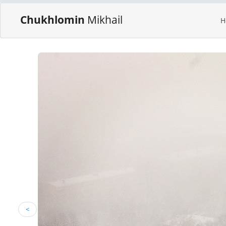
Chukhlomin
Mikhail
H
<