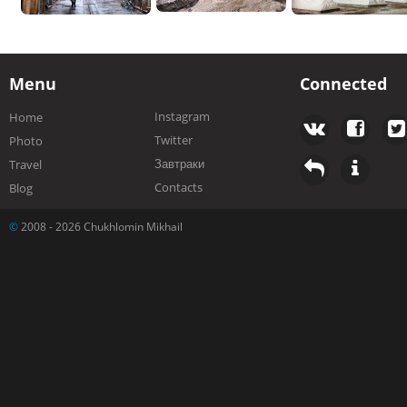
Menu
Connected
Instagram
Home
Twitter
Photo
Завтраки
Travel
Contacts
Blog
©
2008 - 2026 Chukhlomin Mikhail