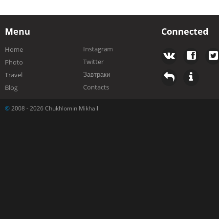
Menu
Connected
Instagram
Home
Twitter
Photo
Завтраки
Travel
Contacts
Blog
©
2008 - 2026 Chukhlomin Mikhail