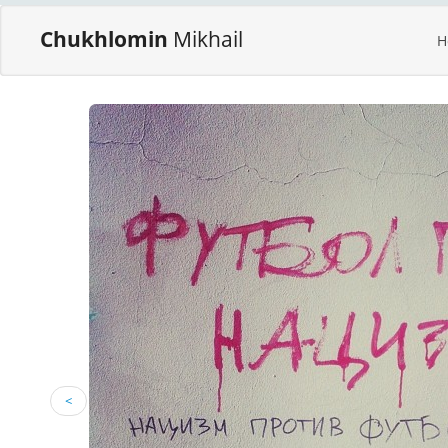
Chukhlomin
Mikhail
H
<