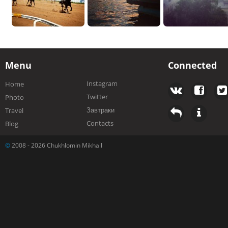
Menu
Connected
Instagram
Home
Twitter
Photo
Завтраки
Travel
Contacts
Blog
©
2008 - 2026 Chukhlomin Mikhail