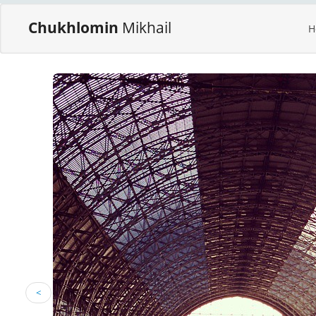
Chukhlomin
Mikhail
H
<