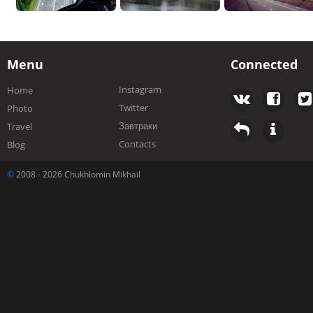
Menu
Connected
Instagram
Home
Twitter
Photo
Завтраки
Travel
Contacts
Blog
©
2008 - 2026 Chukhlomin Mikhail