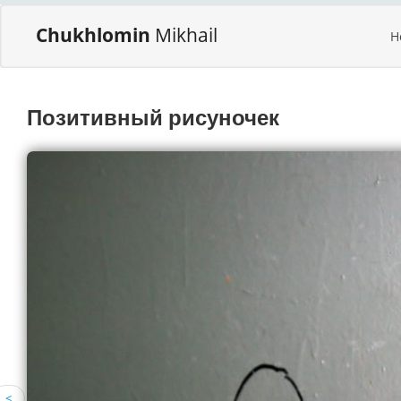
Chukhlomin
Mikhail
H
Позитивный рисуночек
<