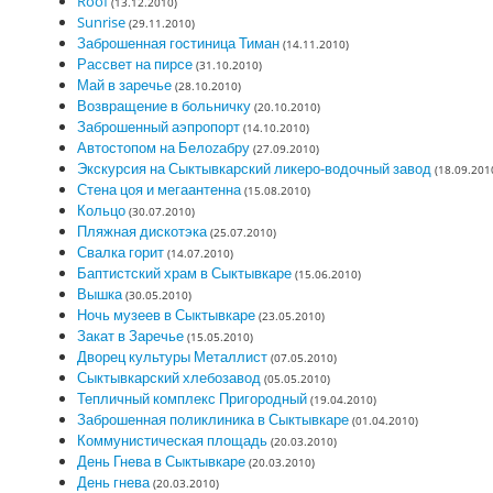
Roof
(13.12.2010)
Sunrise
(29.11.2010)
Заброшенная гостиница Тиман
(14.11.2010)
Рассвет на пирсе
(31.10.2010)
Май в заречье
(28.10.2010)
Возвращение в больничку
(20.10.2010)
Заброшенный аэпропорт
(14.10.2010)
Автостопом на Белоzабру
(27.09.2010)
Экскурсия на Сыктывкарский ликеро-водочный завод
(18.09.201
Стена цоя и мегаантенна
(15.08.2010)
Кольцо
(30.07.2010)
Пляжная дискотэка
(25.07.2010)
Свалка горит
(14.07.2010)
Баптистский храм в Сыктывкаре
(15.06.2010)
Вышка
(30.05.2010)
Ночь музеев в Сыктывкаре
(23.05.2010)
Закат в Заречье
(15.05.2010)
Дворец культуры Металлист
(07.05.2010)
Сыктывкарский хлебозавод
(05.05.2010)
Тепличный комплекс Пригородный
(19.04.2010)
Заброшенная поликлиника в Сыктывкаре
(01.04.2010)
Коммунистическая площадь
(20.03.2010)
День Гнева в Сыктывкаре
(20.03.2010)
День гнева
(20.03.2010)