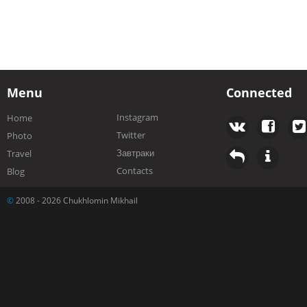
Menu
Connected
Instagram
Home
Twitter
Photo
Завтраки
Travel
Contacts
Blog
©
2008 - 2026 Chukhlomin Mikhail