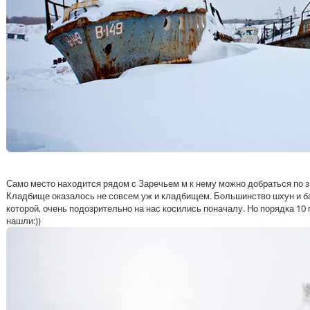
Само место находится рядом с Заречьем м к нему можно добраться по зи
Кладбище оказалось не совсем уж и кладбищем. Большинство шхун и ба
которой, очень подозрительно на нас косились поначалу. Но порядка 10
нашли:))