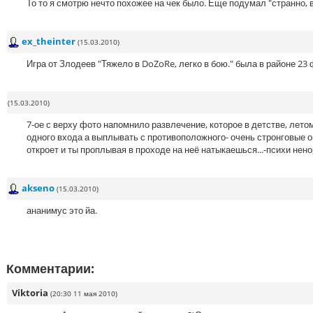
То то я смотрю нечто похожее на чек было. Еще подумал "странно, вр
ex_theinter
(15.03.2010)
Игра от Злодеев "Тяжело в DoZoRe, легко в бою." была в районе 23 
(15.03.2010)
7-ое с верху фото напомнило развлечение, которое в детстве, лет
одного входа а выплывать с противоположного- очень стронговые о
откроет и ты проплывая в проходе на неё натыкаешься...-психи нен
akseno
(15.03.2010)
ананимус это йа.
Комментарии:
Viktoria
(20:30 11 мая 2010)