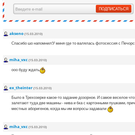
akseno
(15.03.2010)
Спасибо шо напомнил!У миня где то валялась фотосессия с Печорс
miha_vxc
(15.03.2010)
ооо буду ждать
ex_theinter
(15.03.2010)
Было в Трехозерке какое-то задание дозорное. И самое веселое чт
залетают туда две машины - нива и 6ка с картонными пушками, при
местных аборигенов, когда мы им вопросы задавали
miha_vxc
(15.03.2010)