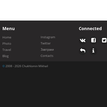
Menu
Connected
Instagram
Home
Twitter
Photo
Завтраки
Travel
Contacts
Blog
©
2008 - 2026 Chukhlomin Mikhail