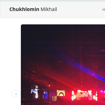
Chukhlomin
Mikhail
H
<