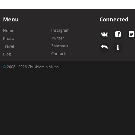
Menu
Connected
Instagram
Home
Twitter
Photo
Завтраки
Travel
Contacts
Blog
©
2008 - 2026 Chukhlomin Mikhail