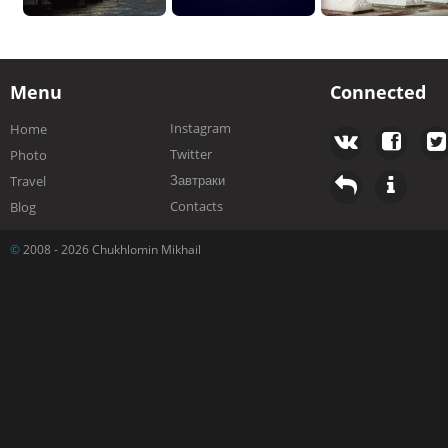
Menu
Connected
Instagram
Home
Twitter
Photo
Завтраки
Travel
Contacts
Blog
©
2008 - 2026 Chukhlomin Mikhail