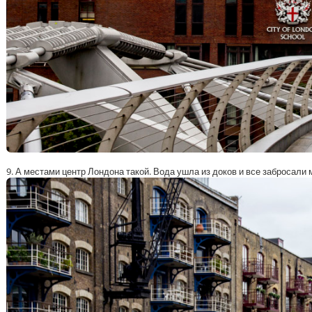
9. А местами центр Лондона такой. Вода ушла из доков и все забросали