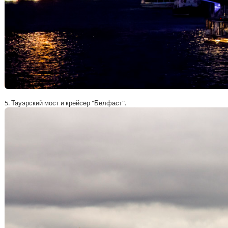
5. Тауэрский мост и крейсер "Белфаст".