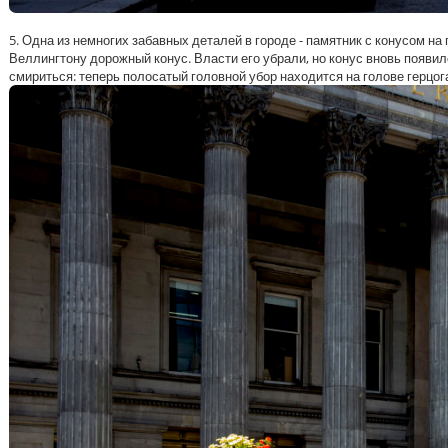
5. Одна из немногих забавных деталей в городе - памятник с конусом на 
Веллингтону дорожный конус. Власти его убрали, но конус вновь появи
смириться: теперь полосатый головной убор находится на голове герцог