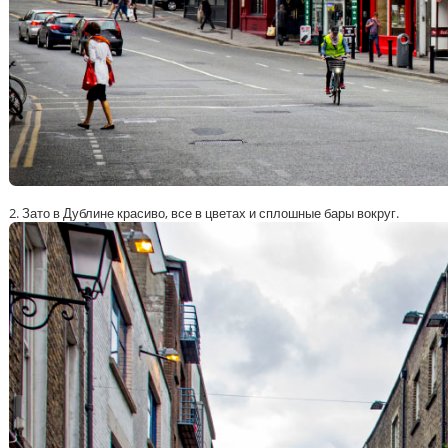
2. Зато в Дублине красиво, все в цветах и сплошные бары вокруг.