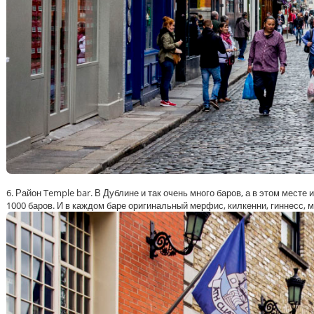
6. Район Temple bar. В Дублине и так очень много баров, а в этом месте
1000 баров. И в каждом баре оригинальный мерфис, килкенни, гиннесс, 