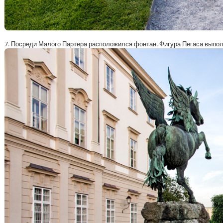
7. Посреди Малого Партера расположился фонтан. Фигура Пегаса выпол