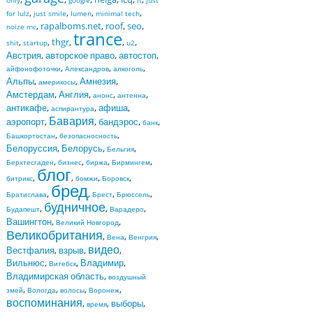
only
google
it
just
,
,
,
,
for lulz
just smile
lumen
minimal tech
,
rapalboms.net
,
roof
,
seo
,
noize mc
trance
,
,
thgr
,
,
,
shit
startup
u2
Австрия
,
авторское право
,
автостоп
,
,
,
,
айфонофоточки
Александров
алкоголь
Альпы
,
,
Амнезия
,
америкосы
Амстердам
,
Англия
,
,
,
анонс
антенна
антикафе
,
,
афиша
,
аспирантура
Бавария
аэропорт
,
,
бандэрос
,
,
банк
,
,
Башкортостан
безопасносность
Белоруссия
,
Белорусь
,
,
Бельгия
,
,
,
,
Берхтесгаден
бизнес
биржа
Бирмингем
блог
,
,
,
,
битрикс
бомжи
Боровск
бред
,
,
,
,
Братислава
Брест
Брюссель
будничное
,
,
,
Будапешт
Варадеро
Вашингтон
,
,
Великий Новгород
Великобритания
,
,
,
Вена
Венгрия
видео
Вестфалия
,
взрыв
,
,
Вильнюс
,
,
Владимир
,
Витебск
Владимирская область
,
воздушный
,
,
,
,
змей
Вологда
волосы
Воронеж
воспоминания
,
,
выборы
,
время