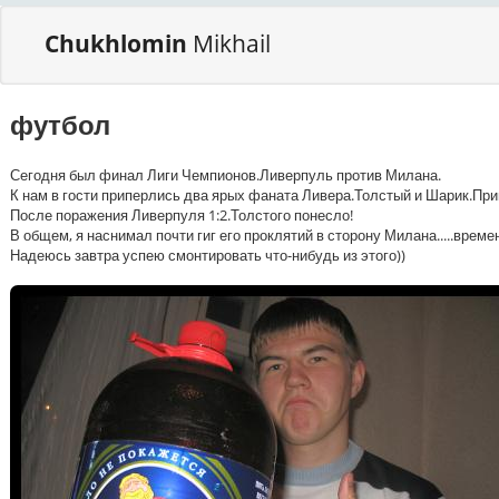
Chukhlomin
Mikhail
футбол
Сегодня был финал Лиги Чемпионов.Ливерпуль против Милана.
К нам в гости приперлись два ярых фаната Ливера.Толстый и Шарик.Прине
После поражения Ливерпуля 1:2.Толстого понесло!
В общем, я наснимал почти гиг его проклятий в сторону Милана.....време
Надеюсь завтра успею смонтировать что-нибудь из этого))