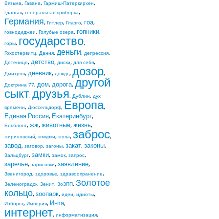
,
,
,
Вязьма
Гавана
Гармиш-Патеркирхен
,
,
Гданьск
генеральная приборка
Германия
,
,
,
гоа
,
Гитлер
Глазго
,
,
гопники
,
говнодиджеи
Голубые озера
государство
,
,
горы
деньги
,
,
,
,
Гохостервитц
Дания
депрессия
,
детство
,
,
,
Детенице
диски
для себя
дозор
,
дневник
,
,
,
Дмитров
дождь
другой
,
дом
,
дорога
,
Доктрина 77
сыкт
друзья
,
,
,
Дублин
дух
Европа
,
,
,
времени
Дюссельдорф
Единая Россия
,
Екатеринбург
,
,
жж
,
животные
,
жизнь
,
Ельблонг
заброс
,
,
,
,
жириновский
жмурки
жопа
завод
,
,
,
закат
,
законы
,
заговор
загоны
,
замки
,
,
,
Зальцбург
замок
запрос
заречье
,
,
заявление
,
зарисовки
,
,
,
Звенигород
здоровье
здравоохранение
Золотое
,
,
,
Зеленоградск
Зенит
ЗоЗПП
кольцо
,
зоопарк
,
,
,
идеи
идиоты
,
,
Инта
,
Изборск
Империя
интернет
,
,
информатизация