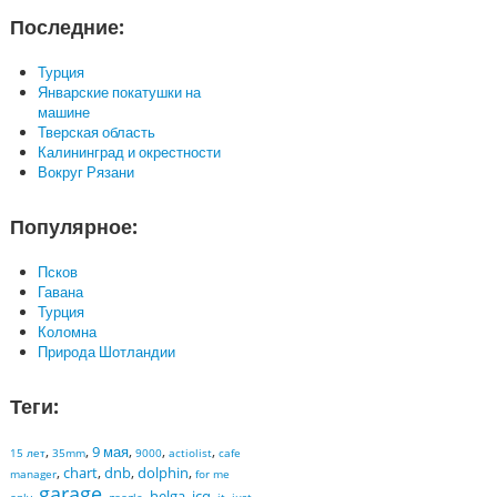
Последние:
Турция
Январские покатушки на
машине
Тверская область
Калининград и окрестности
Вокруг Рязани
Популярное:
Псков
Гавана
Турция
Коломна
Природа Шотландии
Теги:
,
,
9 мая
,
,
,
15 лет
35mm
9000
actiolist
cafe
,
chart
,
dnb
,
dolphin
,
manager
for me
garage
,
,
,
helga
,
icq
,
,