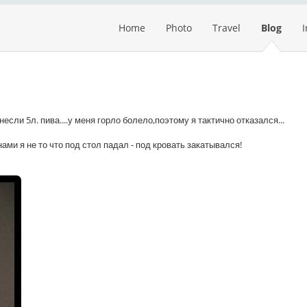
Home
Photo
Travel
Blog
сли 5л. пива....у меня горло болело,поэтому я тактично отказался...
нами я не то что под стол падал - под кровать закатывался!