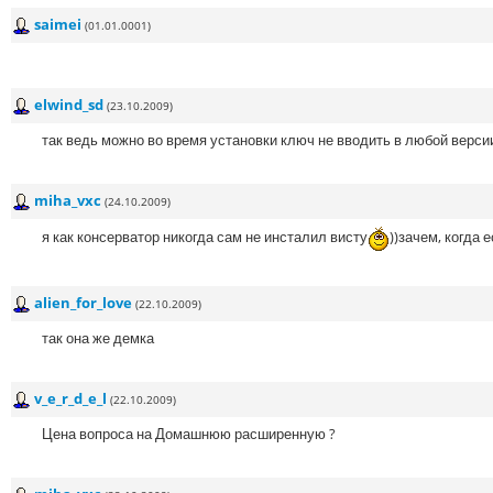
saimei
(01.01.0001)
elwind_sd
(23.10.2009)
так ведь можно во время установки ключ не вводить в любой версии
miha_vxc
(24.10.2009)
я как консерватор никогда сам не инсталил висту
))зачем, когда е
alien_for_love
(22.10.2009)
так она же демка
v_e_r_d_e_l
(22.10.2009)
Цена вопроса на Домашнюю расширенную ?