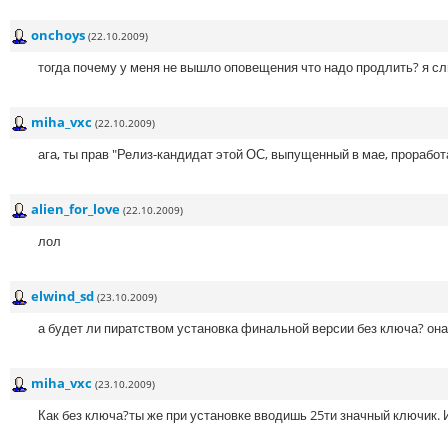
onchoys
(22.10.2009)
тогда почему у меня не вышло оповещения что надо продлить? я с
miha_vxc
(22.10.2009)
ага, ты прав "Релиз-кандидат этой ОС, выпущенный в мае, проработ
alien_for_love
(22.10.2009)
лол
elwind_sd
(23.10.2009)
а будет ли пиратством установка финальной версии без ключа? она 
miha_vxc
(23.10.2009)
Как без ключа?ты же при установке вводишь 25ти значный ключик. 