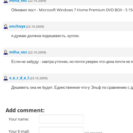
miha_vxc
(22.10.2009)
Обновил пост - Microsoft Windows 7 Home Premium DVD BOX - 5 15
onchoys
(22.10.2009)
я думаю должна подешевесть. куплю.
miha_vxc
(22.10.2009)
Если не забуду - завтра уточню, но почти уверен что цена почти не 
v_e_r_d_e_l
(23.10.2009)
Дешеветь она не будет. Единственное что-у Эльф по сравнению с до
Add comment:
Your name:
Your E-mail:
not required