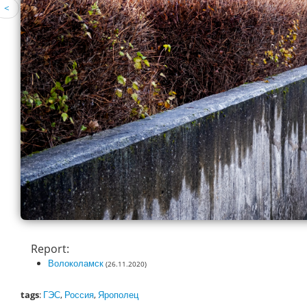
<
Report:
Волоколамск
(26.11.2020)
tags
:
ГЭС
,
Россия
,
Ярополец