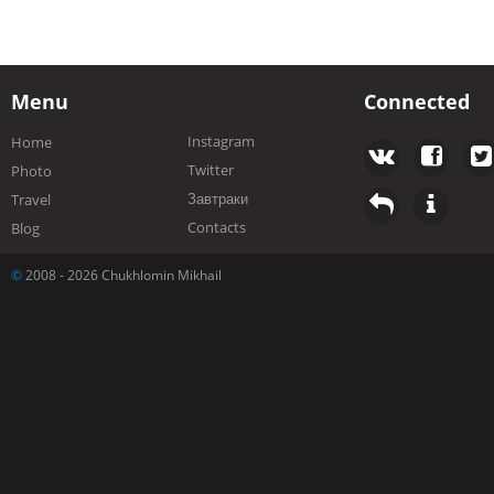
Menu
Connected
Instagram
Home
Twitter
Photo
Завтраки
Travel
Contacts
Blog
©
2008 - 2026 Chukhlomin Mikhail