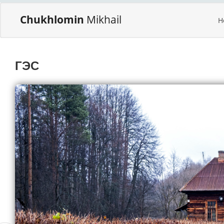
Chukhlomin
Mikhail
H
ГЭС