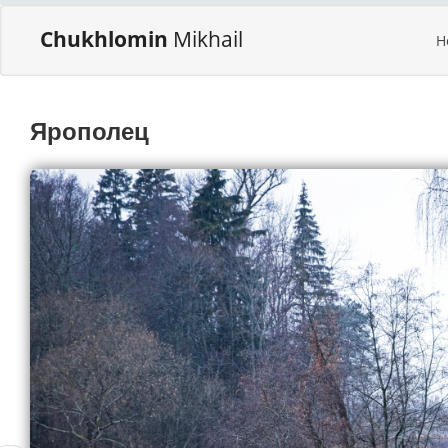
Chukhlomin
Mikhail
H
Ярополец