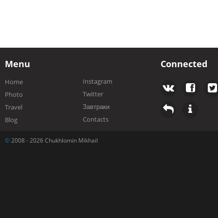
Menu
Connected
Instagram
Home
Twitter
Photo
Завтраки
Travel
Contacts
Blog
©
2008 - 2026 Chukhlomin Mikhail