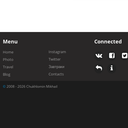
Menu
Connected
Instagram
Home
Twitter
Photo
Завтраки
Travel
Contacts
Blog
©
2008 - 2026 Chukhlomin Mikhail