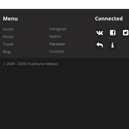
Menu
Connected
Instagram
Home
Twitter
Photo
Завтраки
Travel
Contacts
Blog
©
2008 - 2026 Chukhlomin Mikhail