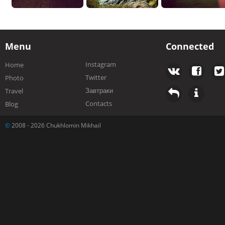
Menu
Connected
Instagram
Home
Twitter
Photo
Завтраки
Travel
Contacts
Blog
©
2008 - 2026 Chukhlomin Mikhail