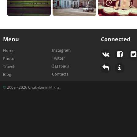
Menu
Connected
Instagram
Home
Twitter
Photo
Завтраки
Travel
Contacts
Blog
©
2008 - 2026 Chukhlomin Mikhail