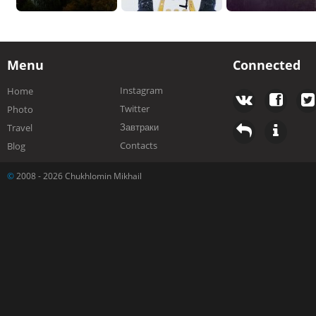
Menu
Connected
Instagram
Home
Twitter
Photo
Завтраки
Travel
Contacts
Blog
©
2008 - 2026 Chukhlomin Mikhail