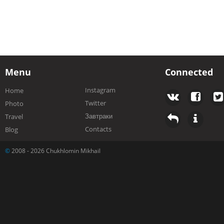
Menu
Connected
Instagram
Home
Twitter
Photo
Завтраки
Travel
Contacts
Blog
©
2008 - 2026 Chukhlomin Mikhail