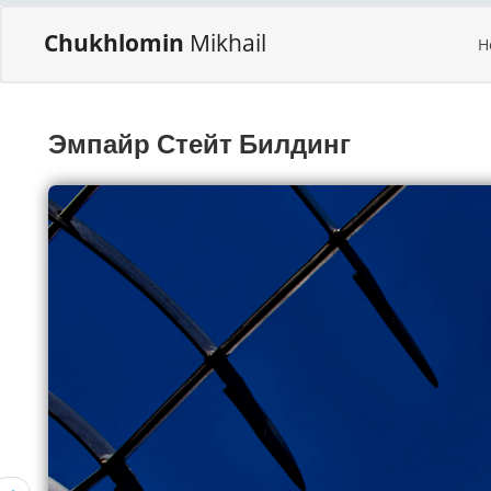
Chukhlomin
Mikhail
H
Эмпайр Стейт Билдинг