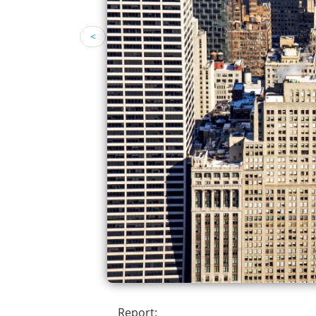
<
Report: