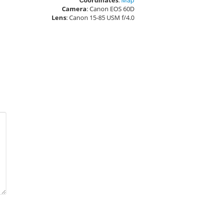
Сoordinates
:
Map
Camera
: Canon EOS 60D
Lens
: Canon 15-85 USM f/4.0