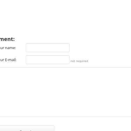
ment:
ur name:
ur E-mail:
not required