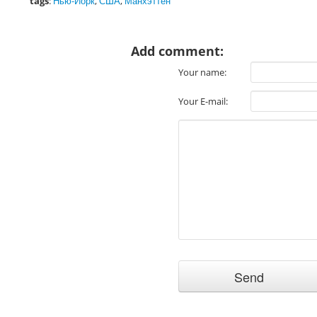
tags
:
Нью-Йорк
,
США
,
Манхэттен
Add comment:
Your name:
Your E-mail: