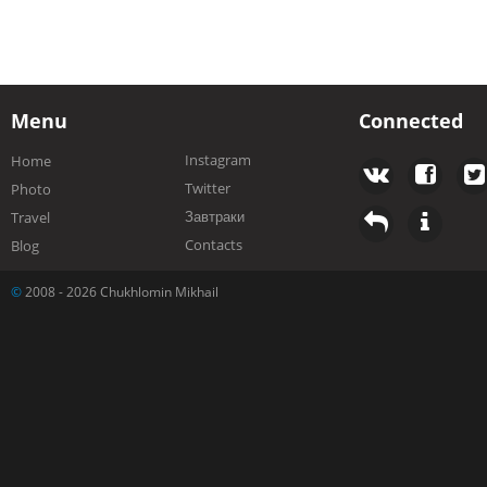
Menu
Connected
Instagram
Home
Twitter
Photo
Завтраки
Travel
Contacts
Blog
©
2008 - 2026 Chukhlomin Mikhail