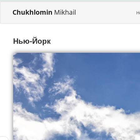
Chukhlomin
Mikhail
H
Нью-Йорк