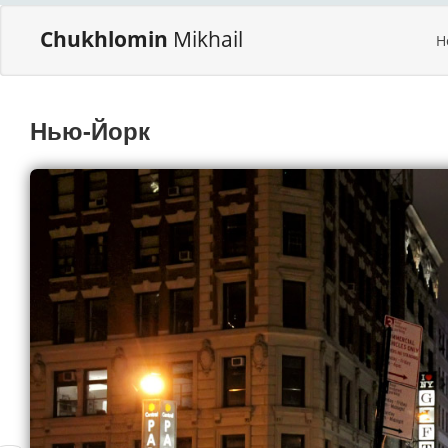
Chukhlomin
Mikhail
H
Нью-Йорк