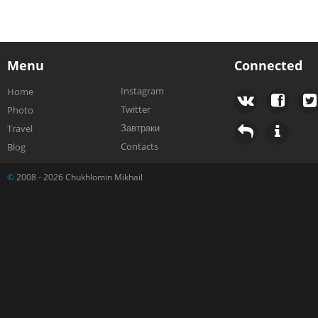
Menu
Connected
Instagram
Home
Twitter
Photo
Завтраки
Travel
Contacts
Blog
©
2008 - 2026 Chukhlomin Mikhail