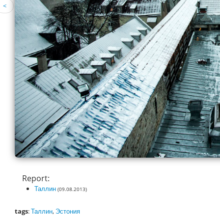
<
Report:
Таллин
(09.08.2013)
tags
:
Таллин
,
Эстония