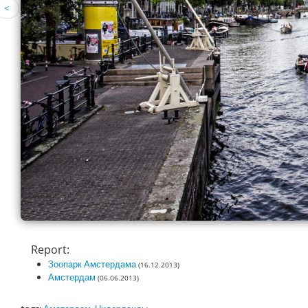
<
Report:
Зоопарк Амстердама
(16.12.2013)
Амстердам
(06.06.2013)