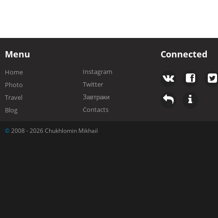
Menu
Connected
Instagram
Home
Twitter
Photo
Завтраки
Travel
Contacts
Blog
©
2008 - 2026 Chukhlomin Mikhail