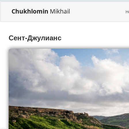
Chukhlomin
Mikhail
H
Сент-Джулианс