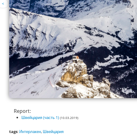
<
Report:
Швейцария (часть 1)
(10.03.2019)
tags
:
Интерлакен
,
Швейцария