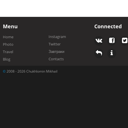
Menu
Connected
Instagram
Home
Twitter
Photo
Завтраки
Travel
Contacts
Blog
©
2008 - 2026 Chukhlomin Mikhail