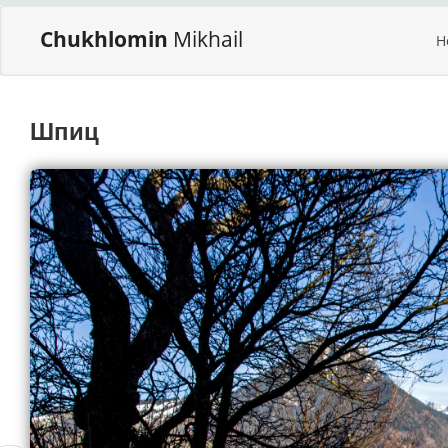
Chukhlomin
Mikhail
H
Шпиц