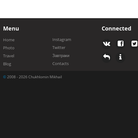
Menu
Connected
Instagram
Home
Twitter
Photo
Завтраки
Travel
Contacts
Blog
©
2008 - 2026 Chukhlomin Mikhail