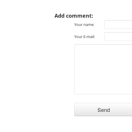
Add comment:
Your name:
Your E-mail: