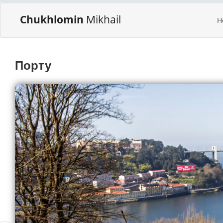
Chukhlomin
Mikhail
H
Порту