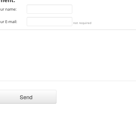
ment:
ur name:
ur E-mail:
not required