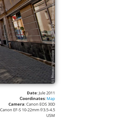
Date
: Jule 2011
Сoordinates
:
Map
Camera
: Canon EOS 30D
: Canon EF-S 10-22mm f/3.5-4.5
USM