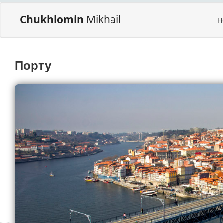
Chukhlomin
Mikhail
H
Порту