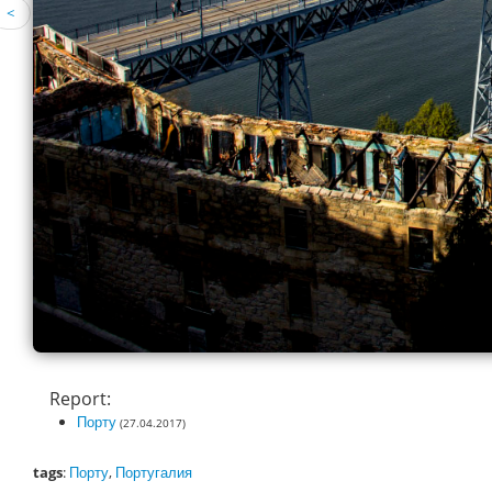
<
Report:
Порту
(27.04.2017)
tags
:
Порту
,
Португалия