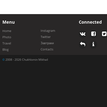
Menu
Connected
Instagram
Home
Twitter
Photo
Завтраки
Travel
Contacts
Blog
©
2008 - 2026 Chukhlomin Mikhail