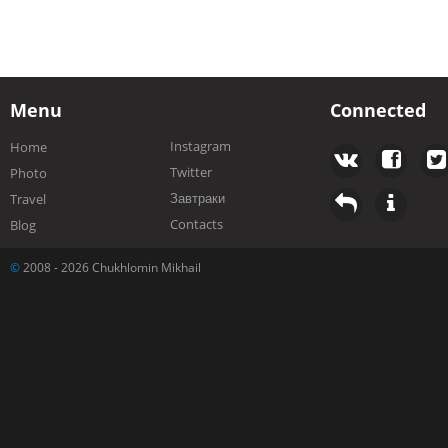
Menu
Connected
Instagram
Home
Twitter
Photo
Завтраки
Travel
Contacts
Blog
©
2008 - 2026 Chukhlomin Mikhail