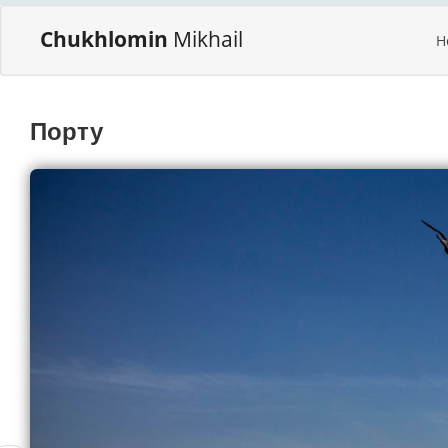
Chukhlomin
Mikhail
H
Порту