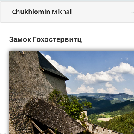
Chukhlomin
Mikhail
H
Замок Гохостервитц