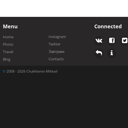
Menu
Connected
Instagram
Home
Twitter
Photo
Завтраки
Travel
Contacts
Blog
©
2008 - 2026 Chukhlomin Mikhail