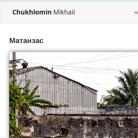
Chukhlomin
Mikhail
H
Матанзас