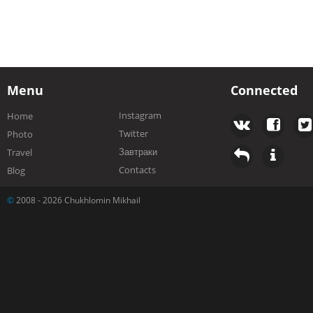
Menu
Connected
Instagram
Home
Twitter
Photo
Завтраки
Travel
Contacts
Blog
©
2008 - 2026 Chukhlomin Mikhail