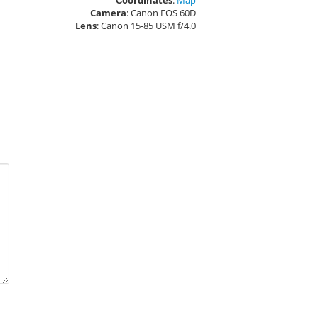
Сoordinates
:
Map
Camera
: Canon EOS 60D
Lens
: Canon 15-85 USM f/4.0