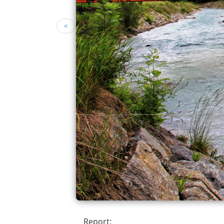
<
Report: