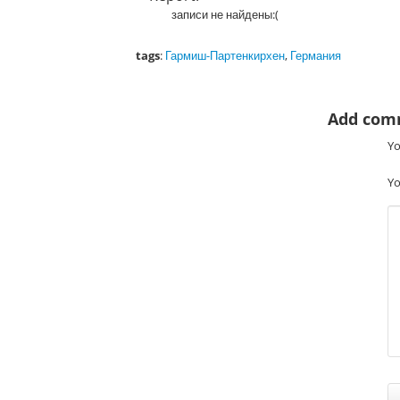
записи не найдены:(
tags
:
Гармиш-Партенкирхен
,
Германия
Add com
Yo
Yo