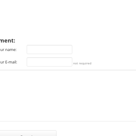
ment:
ur name:
ur E-mail:
not required