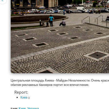
<
Центральная площадь Киева - Майдан Незалежности. Очень красив
обилие рекламных баннеров портит все впечатление.
Report:
Киев
()
tags
:
Киев
,
Украина