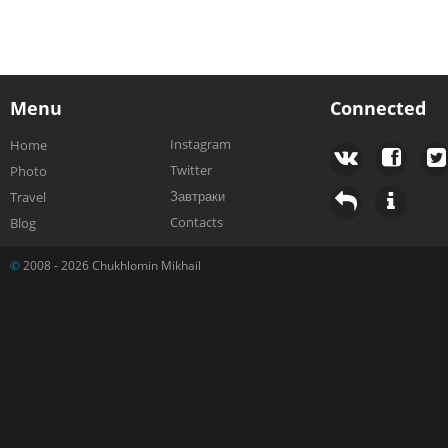
Menu
Connected
Instagram
Home
Twitter
Photo
Завтраки
Travel
Contacts
Blog
©
2008 - 2026 Chukhlomin Mikhail