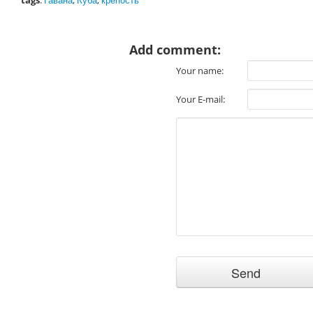
tags
:
Гавана
,
Куба
,
крепость
Add comment:
Your name:
Your E-mail: