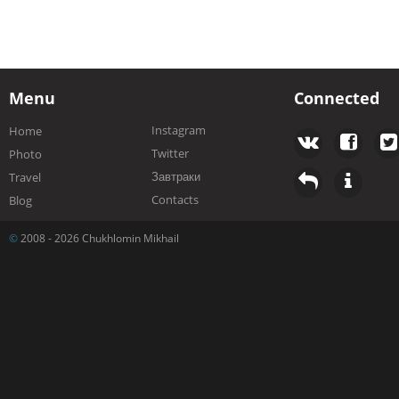
Menu
Connected
Instagram
Home
Twitter
Photo
Завтраки
Travel
Contacts
Blog
©
2008 - 2026 Chukhlomin Mikhail