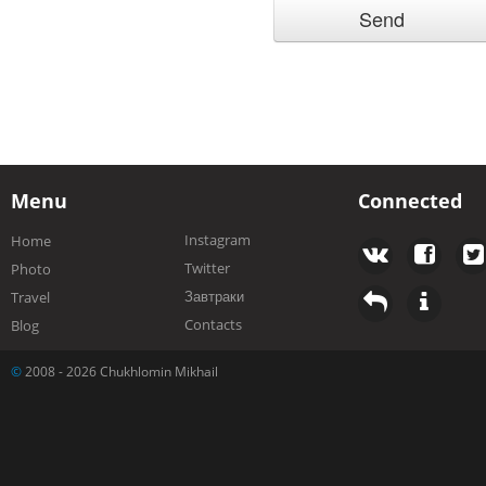
Menu
Connected
Instagram
Home
Twitter
Photo
Завтраки
Travel
Contacts
Blog
©
2008 - 2026 Chukhlomin Mikhail